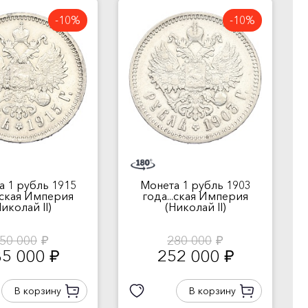
-10%
-10%
а 1 рубль 1915
Монета 1 рубль 1903
..ская Империя
года...ская Империя
Николай II)
(Николай II)
50 000
280 000
руб.
руб.
35 000
252 000
руб.
руб.
В корзину
В корзину