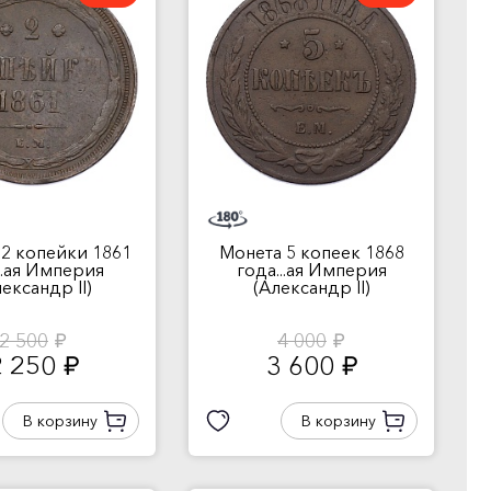
2 копейки 1861
Монета 5 копеек 1868
..ая Империя
года...ая Империя
ександр II)
(Александр II)
2 500
4 000
руб.
руб.
2 250
3 600
руб.
руб.
В корзину
В корзину