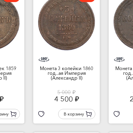
ек 1859
Монета 3 копейки 1860
Монета 
перия
год...ая Империя
год.
 II)
(Александр II)
(Ал
5 000
.
руб.
4 500
руб.
руб.
зину
В корзину