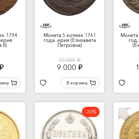
ек 1794
Монета 5 копеек 1761
Монета 
перия
года...ерия (Елизавета
год.
II)
Петровна)
(Е
10 000
.
руб.
9 000
руб.
руб.
зину
В корзину
-20%