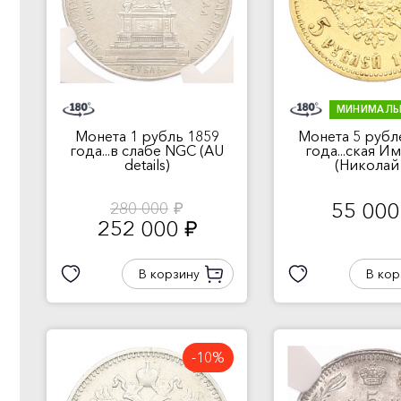
МИНИМАЛЬ
Монета 1 рубль 1859
Монета 5 рубл
года...в слабе NGC (AU
года...ская И
details)
(Николай I
55 00
280 000
руб.
252 000
руб.
В корзину
В кор
-10%