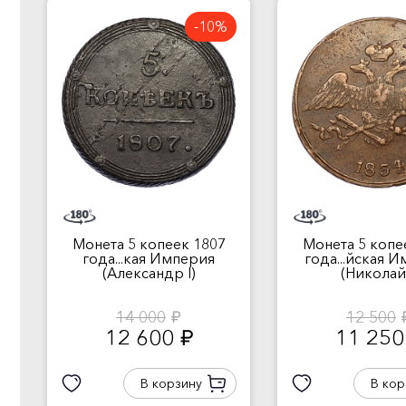
-10%
Монета 5 копеек 1807
Монета 5 копе
года...кая Империя
года...йская 
(Александр I)
(Николай 
14 000
12 500
руб.
ру
12 600
11 25
руб.
В корзину
В кор