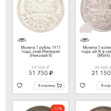
Монета 1 рубль 1911
Монета 5 копе
года...ская Империя
года...ай II) в 
(Николай II)
(MS66)
57 500
23 500
руб.
ру
51 750
21 15
руб.
В корзину
В кор
-10%