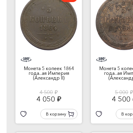
Монета 5 копеек 1864
Монета 5 копе
года...ая Империя
года...ая Им
(Александр II)
(Александр
4 500
5 000
руб.
руб
4 050
4 500
руб.
В корзину
В кор