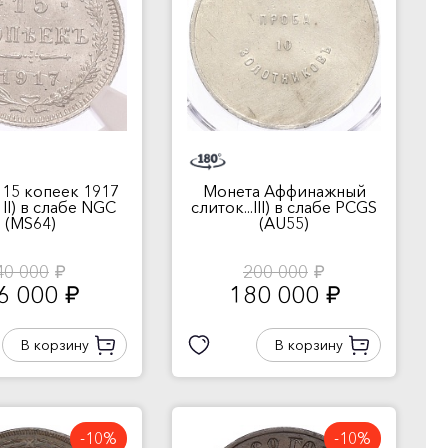
 15 копеек 1917
Монета Аффинажный
й II) в слабе NGC
слиток...III) в слабе PCGS
(MS64)
(AU55)
40 000
200 000
руб.
руб.
6 000
180 000
руб.
руб.
В корзину
В корзину
-10%
-10%