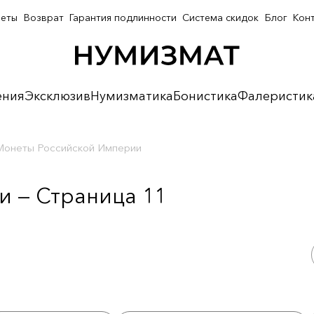
неты
Возврат
Гарантия подлинности
Система скидок
Блог
Кон
ения
Эксклюзив
Нумизматика
Бонистика
Фалеристик
Монеты Российской Империи
 — Страница 11