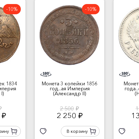
-10%
-10%
ек 1834
Монета 3 копейки 1856
Монет
Империя
год...ая Империя
года.
I)
(Александр II)
(
2 500
1
б.
руб.
0
2 250
1
руб.
руб.
зину
В корзину