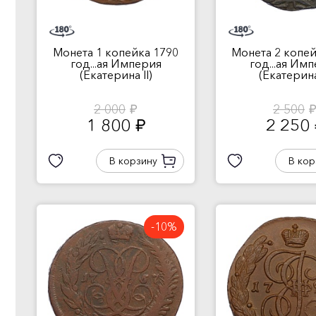
Монета 1 копейка 1790
Монета 2 копей
год...ая Империя
год...ая Им
(Екатерина II)
(Екатерина 
2 000
2 500
руб.
руб
1 800
2 250
руб.
В корзину
В кор
-10%