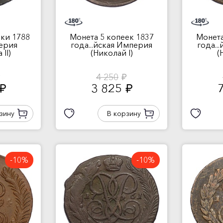
ки 1788
Монета 5 копеек 1837
Монета
перия
года...йская Империя
года..
II)
(Николай I)
(
4 250
.
руб.
3 825
руб.
руб.
зину
В корзину
-10%
-10%