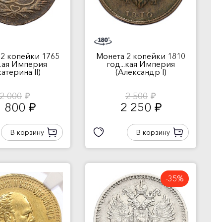
2 копейки 1765
Монета 2 копейки 1810
..ая Империя
год...кая Империя
катерина II)
(Александр I)
2 000
2 500
руб.
руб.
1 800
2 250
руб.
руб.
В корзину
В корзину
-35%