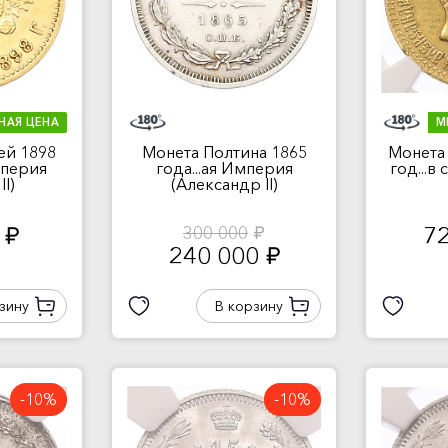
НАЯ ЦЕНА
М
ей 1898
Монета Полтина 1865
Монета 
мперия
года...ая Империя
год...в
I)
(Александр II)
0
7
300 000
руб.
руб.
240 000
руб.
зину
В корзину
-10%
-10%