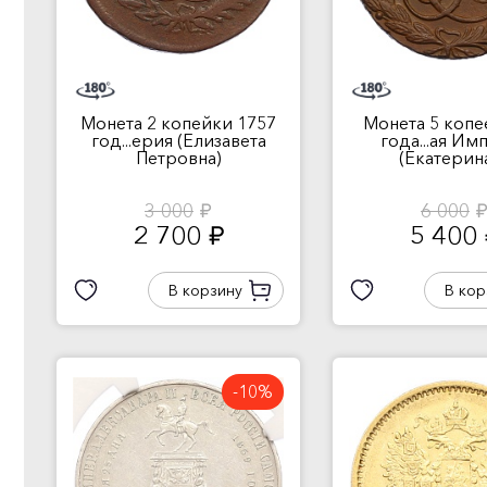
Монета 2 копейки 1757
Монета 5 копе
год...ерия (Елизавета
года...ая Им
Петровна)
(Екатерина 
3 000
6 000
руб.
руб
2 700
5 400
руб.
В корзину
В кор
-10%