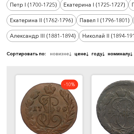
Петр I (1700-1725)
Екатерина I (1725-1727)
Екатерина II (1762-1796)
Павел I (1796-1801)
Александр III (1881-1894)
Николай II (1894-19
Сортировать по:
новизне
цене
году
номиналу
-10%