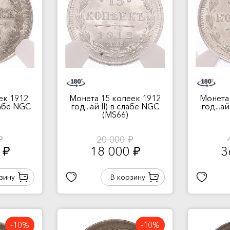
ек 1912
Монета 15 копеек 1912
Монета
слабе NGC
год...ай II) в слабе NGC
год...а
(MS66)
20 000
б.
руб.
0
18 000
3
руб.
руб.
зину
В корзину
-10%
-10%