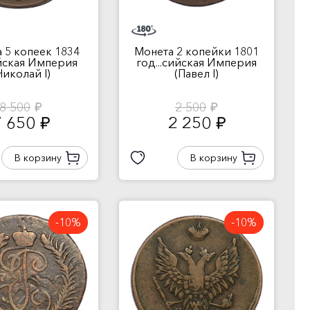
 5 копеек 1834
Монета 2 копейки 1801
.йская Империя
год...сийская Империя
Николай I)
(Павел I)
8 500
2 500
руб.
руб.
7 650
2 250
руб.
руб.
В корзину
В корзину
-10%
-10%