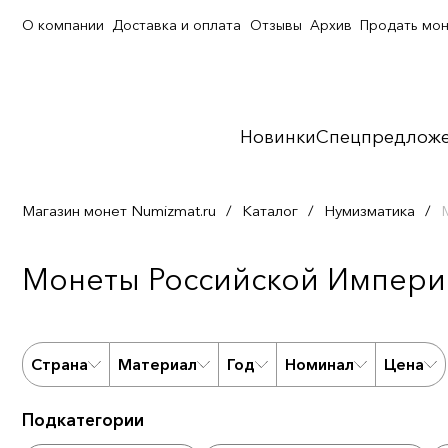
О компании
Доставка и оплата
Отзывы
Архив
Продать мо
Новинки
Спецпредлож
Магазин монет Numizmat.ru
/
Каталог
/
Нумизматика
/
Монеты Российской Империи
Страна
Материал
Год
Номинал
Цена
Подкатегории