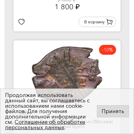
2 000
руб.
1 800
руб.
В корзину
-10%
Продолжая использовать
данный сайт, вы соглашаетесь с
использованием нами cookie-
файлов. Для получения
Принять
дополнительной информации
Монета Копейка 1655-1663...ич (Москва)
см.
Соглашение об обработке
«Медный бунт»
персональных данных
.