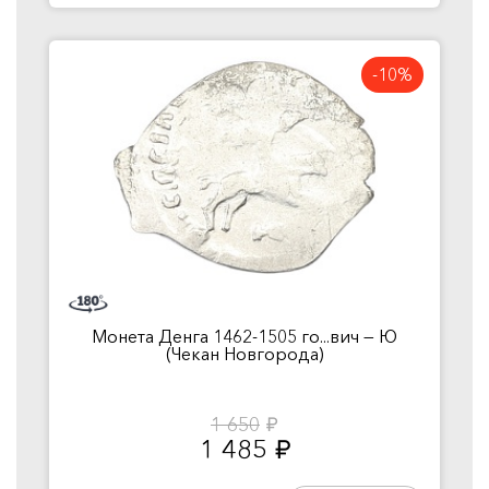
-10%
Монета Денга 1462-1505 го...вич — Ю
(Чекан Новгорода)
1 650
руб.
1 485
руб.