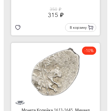
350
руб.
315
руб.
В корзину
-10%
Монета Копейка 1613-1645...Михаил