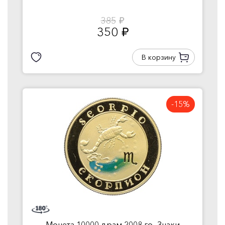
385
руб.
350
руб.
В корзину
-15%
Монета 10000 драм 2008 го...Знаки