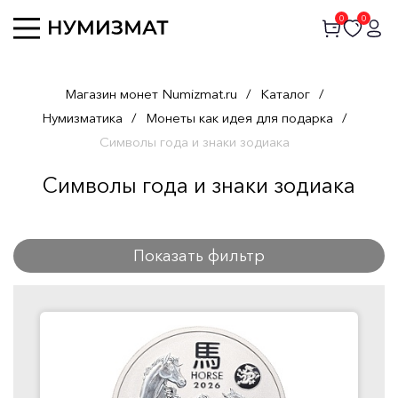
0
0
Магазин монет Numizmat.ru
/
Каталог
/
Нумизматика
/
Монеты как идея для подарка
/
Символы года и знаки зодиака
Символы года и знаки зодиака
Показать фильтр