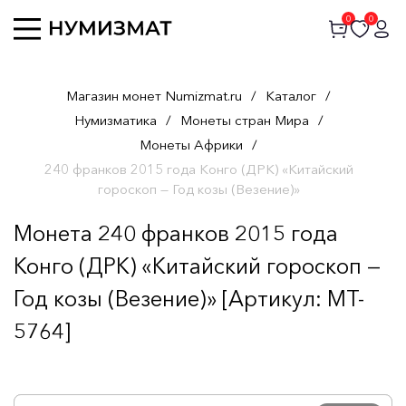
0
0
Магазин монет Numizmat.ru
/
Каталог
/
Нумизматика
/
Монеты стран Мира
/
Монеты Африки
/
240 франков 2015 года Конго (ДРК) «Китайский
гороскоп — Год козы (Везение)»
Монета 240 франков 2015 года
Конго (ДРК) «Китайский гороскоп —
Год козы (Везение)» [Артикул: MT-
5764]