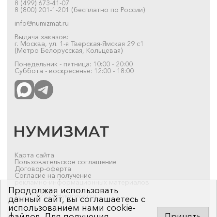
8 (499) 673-41-07
8 (800) 201-1-201 (бесплатно по России)
info@numizmat.ru
Выдача заказов:
г. Москва, ул. 1-я Тверская-Ямская 29 с1
(Метро Белорусская, Кольцевая)
Понедельник - пятница: 10:00 - 20:00
Суббота - воскресенье: 12:00 - 18:00
Карта сайта
Пользовательское соглашение
Договор-оферта
Согласие на получение
рекламно-информационных материалов
Продолжая использовать
© 2019-2026 Нумизмат.ru
данный сайт, вы соглашаетесь с
использованием нами cookie-
файлов. Для получения
Принять