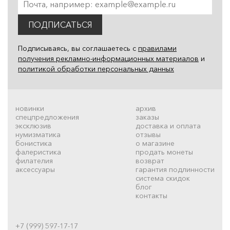
ПОДПИСАТЬСЯ
Подписываясь, вы соглашаетесь с
правилами
получения рекламно-информационных материалов
и
политикой обработки персональных данных
новинки
архив
спецпредложения
заказы
эксклюзив
доставка и оплата
нумизматика
отзывы
бонистика
о магазине
фалеристика
продать монеты
филателия
возврат
аксессуары
гарантия подлинности
система скидок
блог
контакты
+7 (999) 597-17-17