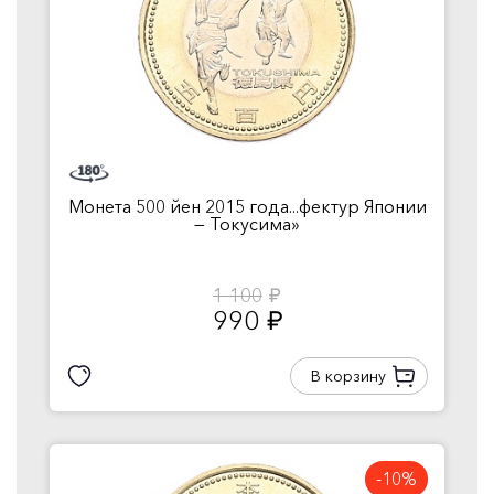
Монета 500 йен 2015 года...фектур Японии
— Токусима»
1 100
руб.
990
руб.
В корзину
-10%