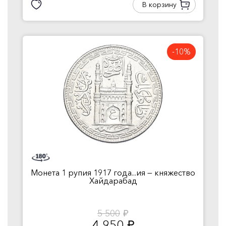
В корзину
-10%
Монета 1 рупия 1917 года...ия — княжество
Хайдарабад
5 500
руб.
4 950