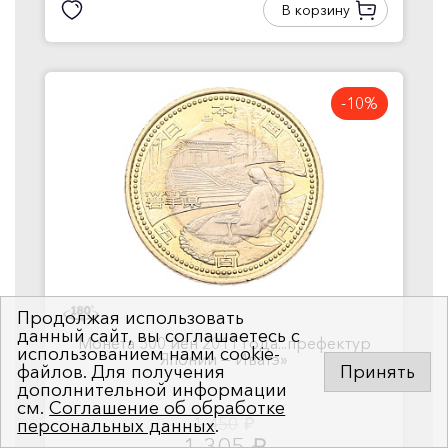
В корзину
-10%
Продолжая использовать
данный сайт, вы соглашаетесь с
Монета 500 йен 2011 года...префектур
использованием нами cookie-
Японии — Иватэ»
файлов. Для получения
Принять
дополнительной информации
см.
Соглашение об обработке
1 450
персональных данных
.
руб.
1 305