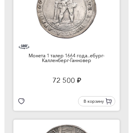
Монета 1 талер 1664 года...ебург-
Калленберг-Ганновер
72 500
руб.
В корзину