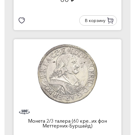
руб.
В корзину
Монета 2/3 талера (60 кре...их фон
Меттерних-Буршайд)