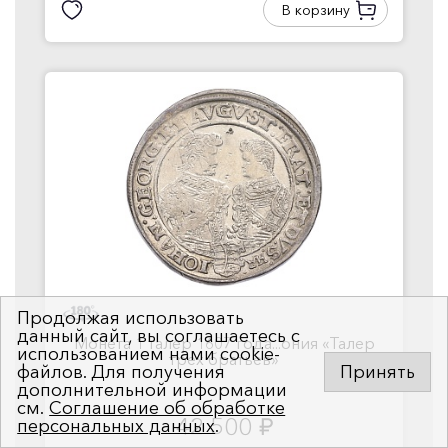
В корзину
Продолжая использовать
данный сайт, вы соглашаетесь с
Монета 1 талер 1607 года...ония «Талер
использованием нами cookie-
трех братьев»
файлов. Для получения
Принять
дополнительной информации
см.
Соглашение об обработке
42 500
персональных данных
.
руб.