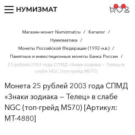
0
0
Магазин монет Numizmat.ru
/
Каталог
/
Нумизматика
/
Монеты Российской Федерации (1992-н.в.)
/
Памятные и инвестиционные монеты Банка России
/
25 рублей 2003 года СПМД «Знаки зодиака — Телец» в
слабе NGC (топ-грейд MS70)
Монета 25 рублей 2003 года СПМД
«Знаки зодиака — Телец» в слабе
NGC (топ-грейд MS70) [Артикул:
MT-4880]