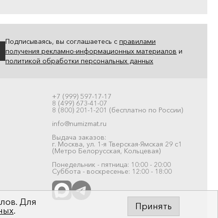
Подписываясь, вы соглашаетесь с
правилами
получения рекламно-информационных материалов
и
политикой обработки персональных данных
+7 (999) 597-17-17
8 (499) 673-41-07
8 (800) 201-1-201 (бесплатно по России)
info@numizmat.ru
Выдача заказов:
г. Москва, ул. 1-я Тверская-Ямская 29 с1
(Метро Белорусская, Кольцевая)
Понедельник - пятница: 10:00 - 20:00
Суббота - воскресенье: 12:00 - 18:00
лов. Для
Принять
ных
.