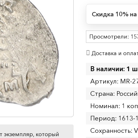
Скидка 10% на
Период действия
Просмотрели:
Начало:
15
Окончание:
Доставка и опла
Время до окончан
1
9
дн.
ч.
В наличии: 1 ш
Артикул: MR-2
Страна: Россий
Номинал: 1 ко
Период: 1613-
Сохранность: 
т экземпляр, который