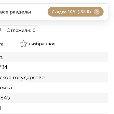
 все разделы
Скидка 10% (-35
)
?
руб.
 акции:
7
Отложили:
0
08.08.2026 00:01
09.08.2026 23:59
в избранное
та
ия:
т.
734
ское государство
пейка
1645
VF