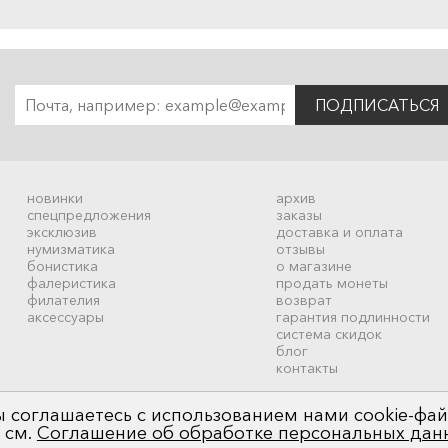
ПОДПИСАТЬСЯ
новинки
архив
спецпредложения
заказы
эксклюзив
доставка и оплата
нумизматика
отзывы
бонистика
о магазине
фалеристика
продать монеты
филателия
возврат
аксессуары
гарантия подлинности
система скидок
блог
контакты
 соглашаетесь с использованием нами cookie-фай
 см.
Соглашение об обработке персональных дан