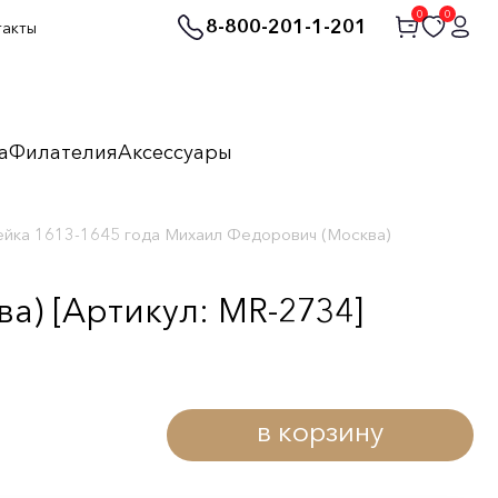
0
0
8-800-201-1-201
такты
а
Филателия
Аксессуары
йка 1613-1645 года Михаил Федорович (Москва)
а) [Артикул: MR-2734]
в корзину