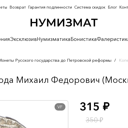
неты
Возврат
Гарантия подлинности
Система скидок
Блог
Кон
ения
Эксклюзив
Нумизматика
Бонистика
Фалеристик
Монеты Русского государства до Петровской реформы
/
Копе
ода Михаил Федорович (Москв
315
руб.
VF
₽
350