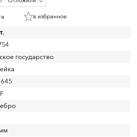
6
Отложили:
0
в избранное
та
т.
754
ское государство
пейка
1645
VF
ребро
 мм