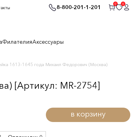
0
0
8-800-201-1-201
такты
а
Филателия
Аксессуары
йка 1613-1645 года Михаил Федорович (Москва)
а) [Артикул: MR-2754]
в корзину