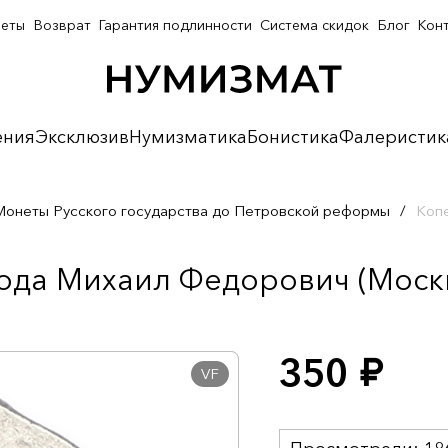
неты
Возврат
Гарантия подлинности
Система скидок
Блог
Кон
ения
Эксклюзив
Нумизматика
Бонистика
Фалеристик
Монеты Русского государства до Петровской реформы
/
Копе
ода Михаил Федорович (Москв
350
руб.
VF