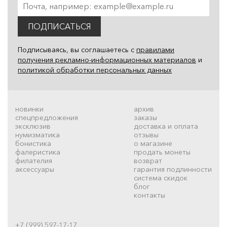
ПОДПИСАТЬСЯ
Подписываясь, вы соглашаетесь с
правилами
получения рекламно-информационных материалов
и
политикой обработки персональных данных
новинки
архив
спецпредложения
заказы
эксклюзив
доставка и оплата
нумизматика
отзывы
бонистика
о магазине
фалеристика
продать монеты
филателия
возврат
аксессуары
гарантия подлинности
система скидок
блог
контакты
+7 (999) 597-17-17