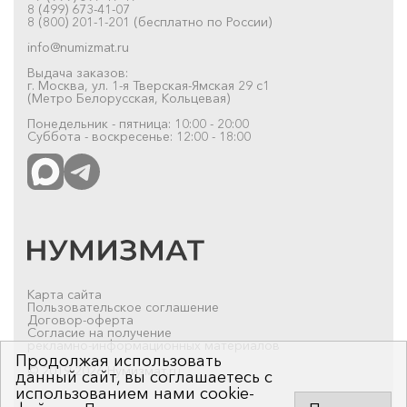
8 (499) 673-41-07
8 (800) 201-1-201 (бесплатно по России)
info@numizmat.ru
Выдача заказов:
г. Москва, ул. 1-я Тверская-Ямская 29 с1
(Метро Белорусская, Кольцевая)
Понедельник - пятница: 10:00 - 20:00
Суббота - воскресенье: 12:00 - 18:00
Карта сайта
Пользовательское соглашение
Договор-оферта
Согласие на получение
рекламно-информационных материалов
Продолжая использовать
© 2019-2026 Нумизмат.ru
данный сайт, вы соглашаетесь с
использованием нами cookie-