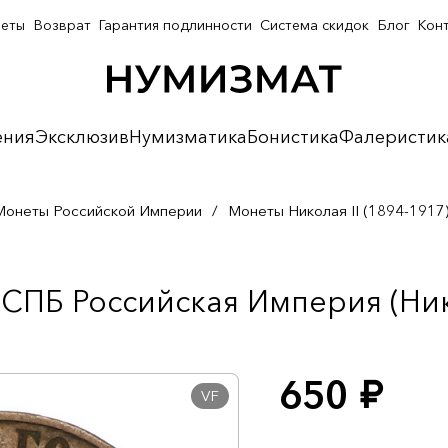
неты
Возврат
Гарантия подлинности
Система скидок
Блог
Кон
ения
Эксклюзив
Нумизматика
Бонистика
Фалеристик
Монеты Российской Империи
/
Монеты Николая II (1894-1917
СПБ Российская Империя (Нико
650
руб.
VF