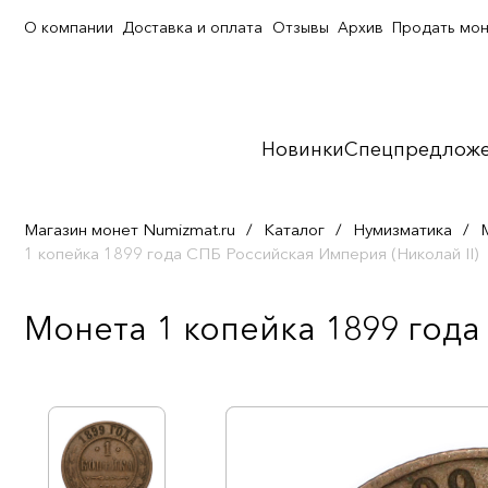
О компании
Доставка и оплата
Отзывы
Архив
Продать мо
Новинки
Спецпредлож
Магазин монет Numizmat.ru
/
Каталог
/
Нумизматика
/
1 копейка 1899 года СПБ Российская Империя (Николай II)
Монета 1 копейка 1899 года 