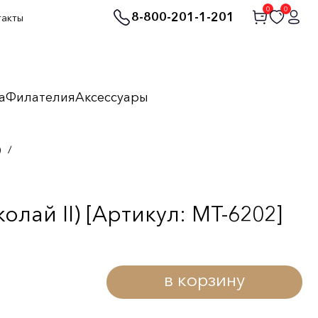
0
0
8-800-201-1-201
такты
а
Филателия
Аксессуары
)
/
лай II) [Артикул: MT-6202]
в корзину