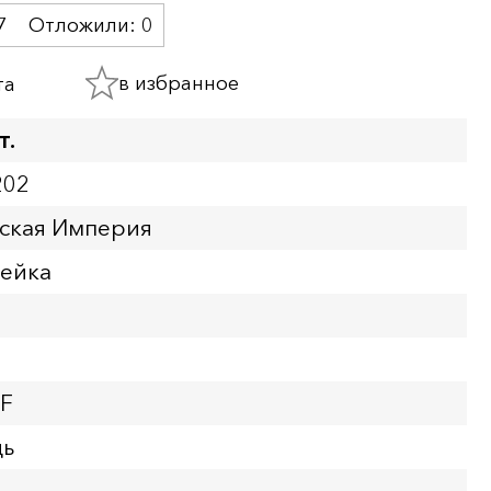
7
Отложили:
0
в избранное
та
т.
202
йская Империя
пейка
VF
дь