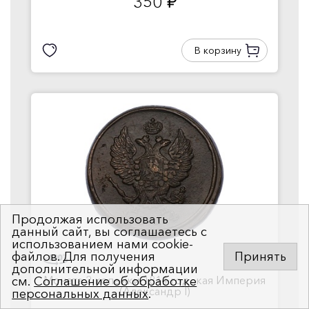
350
руб.
В корзину
Продолжая использовать
данный сайт, вы соглашаетесь с
использованием нами cookie-
файлов. Для получения
Принять
дополнительной информации
Монета 2 копейки 1814 год...кая Империя
см.
Соглашение об обработке
(Александр I)
персональных данных
.