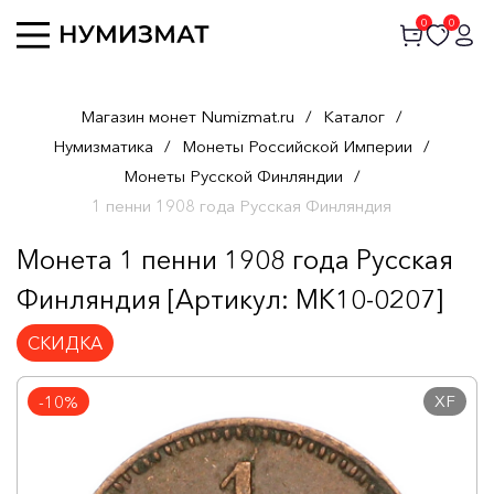
0
0
Магазин монет Numizmat.ru
/
Каталог
/
Нумизматика
/
Монеты Российской Империи
/
Монеты Русской Финляндии
/
1 пенни 1908 года Русская Финляндия
Монета 1 пенни 1908 года Русская
Финляндия [Артикул: MK10-0207]
СКИДКА
XF
-10%