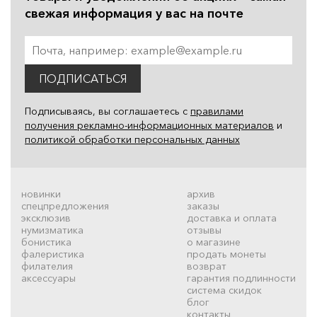
свежая информация у вас на почте
ПОДПИСАТЬСЯ
Подписываясь, вы соглашаетесь с
правилами
получения рекламно-информационных материалов
и
политикой обработки персональных данных
новинки
архив
спецпредложения
заказы
эксклюзив
доставка и оплата
нумизматика
отзывы
бонистика
о магазине
фалеристика
продать монеты
филателия
возврат
аксессуары
гарантия подлинности
система скидок
блог
контакты