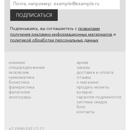
ПОДПИСАТЬСЯ
Подписываясь, вы соглашаетесь с
правилами
получения рекламно-информационных материалов
и
политикой обработки персональных данных
новинки
архив
спецпредложения
заказы
эксклюзив
доставка и оплата
нумизматика
отзывы
бонистика
о магазине
фалеристика
продать монеты
филателия
возврат
аксессуары
гарантия подлинности
система скидок
блог
контакты
+7 (999) 597-17-17