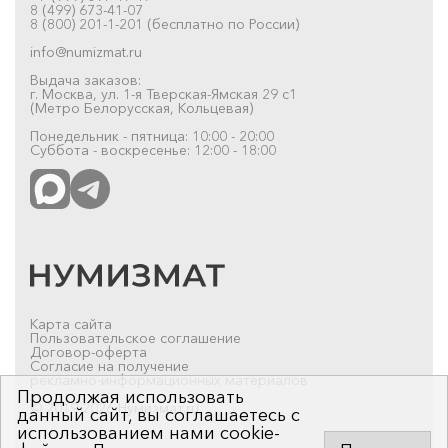
8 (499) 673-41-07
8 (800) 201-1-201 (бесплатно по России)
info@numizmat.ru
Выдача заказов:
г. Москва, ул. 1-я Тверская-Ямская 29 с1
(Метро Белорусская, Кольцевая)
Понедельник - пятница: 10:00 - 20:00
Суббота - воскресенье: 12:00 - 18:00
Карта сайта
Пользовательское соглашение
Договор-оферта
Согласие на получение
рекламно-информационных материалов
Продолжая использовать
© 2019-2026 Нумизмат.ru
данный сайт, вы соглашаетесь с
использованием нами cookie-