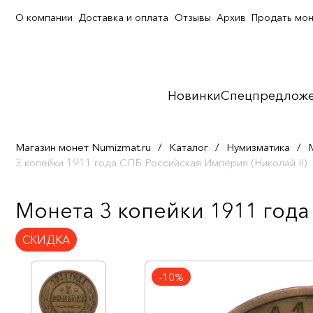
О компании
Доставка и оплата
Отзывы
Архив
Продать мо
Новинки
Спецпредлож
Магазин монет Numizmat.ru
/
Каталог
/
Нумизматика
/
3 копейки 1911 года СПБ Российская Империя (Николай II)
Монета 3 копейки 1911 года 
СКИДКА
-10%