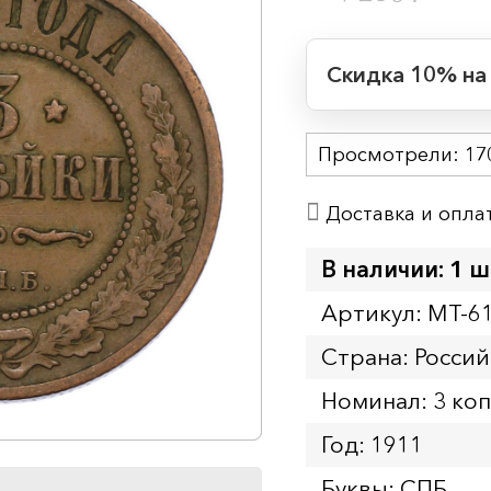
Скидка 10% на
Период действия
Просмотрели:
Начало:
17
Окончание:
Доставка и опла
Время до окончан
1
12
дн.
ч.
В наличии: 1 ш
Артикул: MT-6
Страна: Росси
Номинал: 3 ко
Год: 1911
Буквы: СПБ