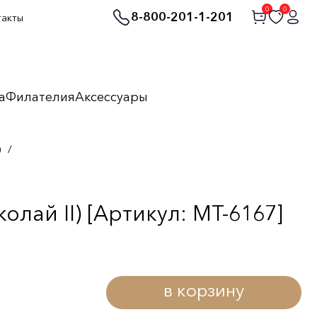
0
0
8-800-201-1-201
такты
а
Филателия
Аксессуары
)
/
лай II) [Артикул: MT-6167]
в корзину