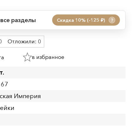
 все разделы
Скидка 10% (-125
)
?
руб.
 акции:
0
Отложили:
0
08.08.2026 00:01
09.08.2026 23:59
в избранное
та
ия:
т.
167
йская Империя
пейки