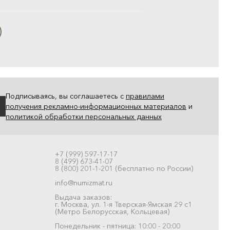
Подписываясь, вы соглашаетесь с
правилами
получения рекламно-информационных материалов
и
политикой обработки персональных данных
+7 (999) 597-17-17
8 (499) 673-41-07
8 (800) 201-1-201 (бесплатно по России)
info@numizmat.ru
Выдача заказов:
г. Москва, ул. 1-я Тверская-Ямская 29 с1
(Метро Белорусская, Кольцевая)
Понедельник - пятница: 10:00 - 20:00