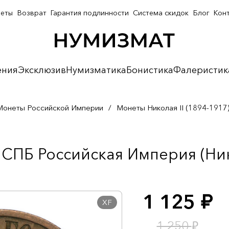
неты
Возврат
Гарантия подлинности
Система скидок
Блог
Кон
ения
Эксклюзив
Нумизматика
Бонистика
Фалеристик
Монеты Российской Империи
/
Монеты Николая II (1894-1917
СПБ Российская Империя (Нико
1 125
руб.
XF
₽
1 250