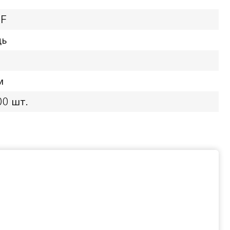
XF
дь
м
00 шт.