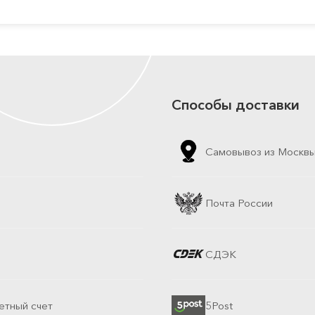
Способы доставки
Самовывоз из Москв
Почта России
СДЭК
етный счет
5Post