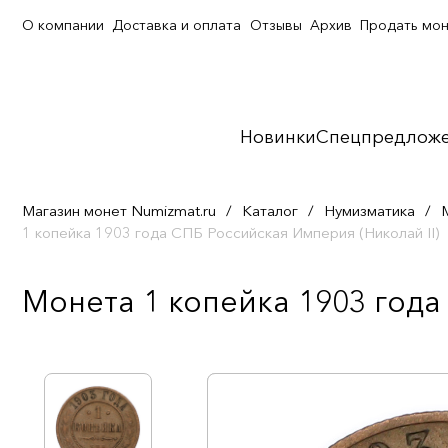
О компании
Доставка и оплата
Отзывы
Архив
Продать мо
Новинки
Спецпредлож
Магазин монет Numizmat.ru
/
Каталог
/
Нумизматика
/
1 копейка 1903 года СПБ Российская Империя (Николай II)
Монета 1 копейка 1903 года 