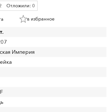
2
Отложили:
0
в избранное
та
т.
207
йская Империя
пейка
VF
дь