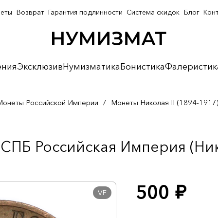
неты
Возврат
Гарантия подлинности
Система скидок
Блог
Кон
ения
Эксклюзив
Нумизматика
Бонистика
Фалеристик
Монеты Российской Империи
/
Монеты Николая II (1894-1917
СПБ Российская Империя (Нико
500
руб.
VF