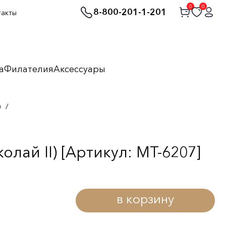
0
0
8-800-201-1-201
такты
а
Филателия
Аксессуары
)
/
лай II) [Артикул: MT-6207]
в корзину