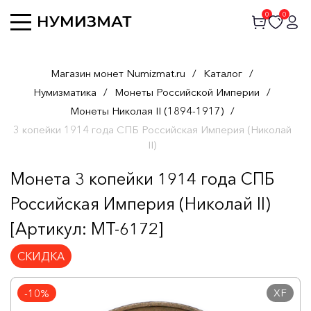
0
0
Магазин монет Numizmat.ru
/
Каталог
/
Нумизматика
/
Монеты Российской Империи
/
Монеты Николая II (1894-1917)
/
3 копейки 1914 года СПБ Российская Империя (Николай
II)
Монета 3 копейки 1914 года СПБ
Российская Империя (Николай II)
[Артикул: MT-6172]
СКИДКА
XF
-10%