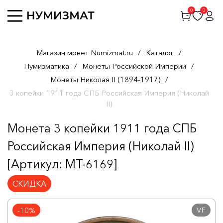
0
0
Магазин монет Numizmat.ru
/
Каталог
/
Нумизматика
/
Монеты Российской Империи
/
Монеты Николая II (1894-1917)
/
3 копейки 1911 года СПБ Российская Империя (Николай
II)
Монета 3 копейки 1911 года СПБ
Российская Империя (Николай II)
[Артикул: MT-6169]
СКИДКА
VF
-10%