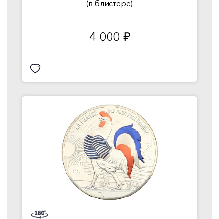
(в блистере)
4 000
руб.