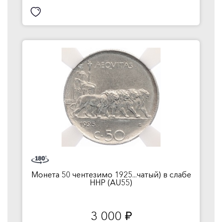
Монета 50 чентезимо 1925...чатый) в слабе
ННР (AU55)
3 000
руб.