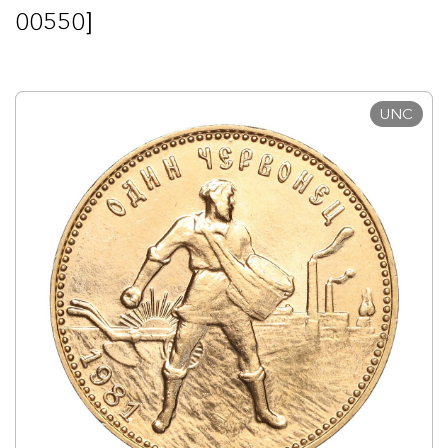
00550]
UNC