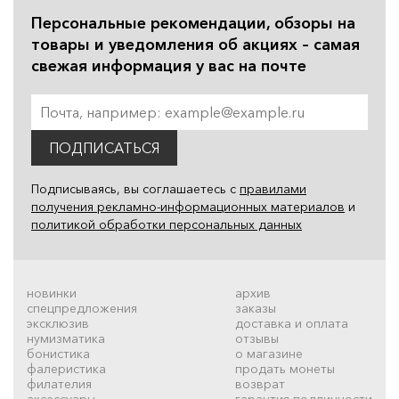
Персональные рекомендации, обзоры на
товары и уведомления об акциях – самая
свежая информация у вас на почте
ПОДПИСАТЬСЯ
Подписываясь, вы соглашаетесь с
правилами
получения рекламно-информационных материалов
и
политикой обработки персональных данных
новинки
архив
спецпредложения
заказы
эксклюзив
доставка и оплата
нумизматика
отзывы
бонистика
о магазине
фалеристика
продать монеты
филателия
возврат
аксессуары
гарантия подлинности