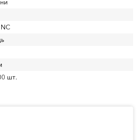
нни
UNC
дь
м
00 шт.