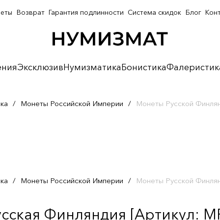
неты
Возврат
Гарантия подлинности
Система скидок
Блог
Кон
ения
Эксклюзив
Нумизматика
Бонистика
Фалеристик
ка
/
Монеты Российской Империи
/
Монеты Русской Финля
ка
/
Монеты Российской Империи
/
Монеты Русской Финля
усская Финляндия [Артикул: M