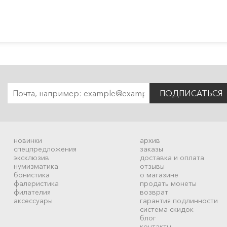
ПОДПИСАТЬСЯ
новинки
архив
спецпредложения
заказы
эксклюзив
доставка и оплата
нумизматика
отзывы
бонистика
о магазине
фалеристика
продать монеты
филателия
возврат
аксессуары
гарантия подлинности
система скидок
блог
контакты