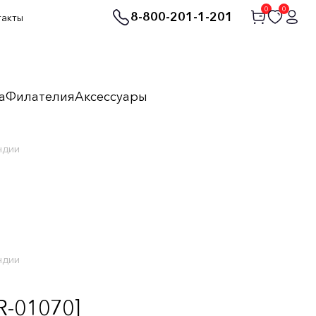
0
0
8-800-201-1-201
такты
а
Филателия
Аксессуары
ндии
ндии
R-01070]