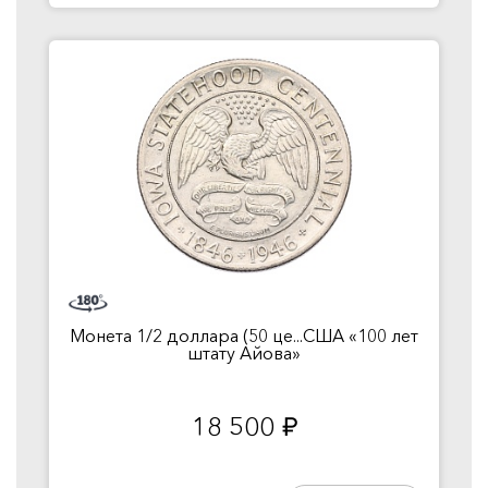
Монета 1/2 доллара (50 це...США «100 лет
штату Айова»
18 500
руб.