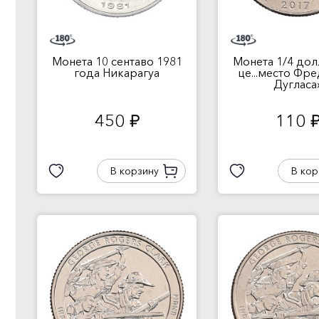
Монета 10 сентаво 1981
Монета 1/4 дол
года Никарагуа
це...место Фр
Дугласа
450
110
руб.
руб
В корзину
В кор