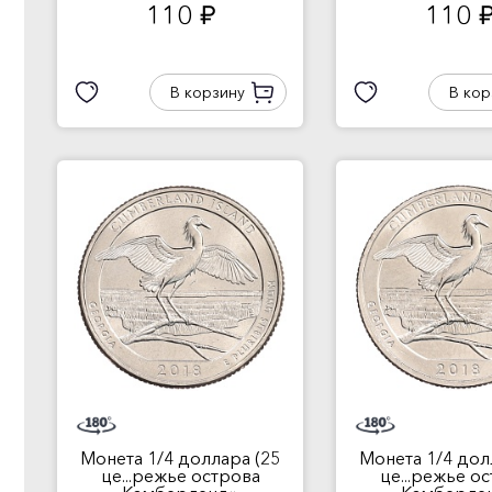
110
110
руб.
руб
В корзину
В кор
Монета 1/4 доллара (25
Монета 1/4 дол
це...режье острова
це...режье о