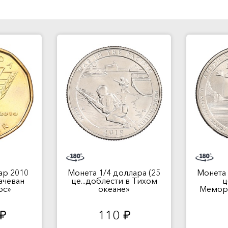
ар 2010
Монета 1/4 доллара (25
Монета 
качеван
це...доблести в Тихом
ц
рс»
океане»
Мемор
110
руб.
руб.