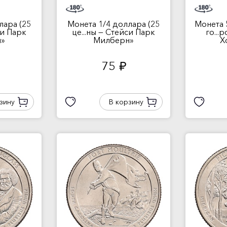
лара (25
Монета 1/4 доллара (25
Монета 
си Парк
це...ны — Стейси Парк
го...
»
Милберн»
Х
75
руб.
зину
В корзину