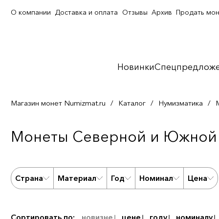
О компании
Доставка и оплата
Отзывы
Архив
Продать мо
Новинки
Спецпредлож
Магазин монет Numizmat.ru
/
Каталог
/
Нумизматика
/
Монеты Северной и Южной 
Страна
Материал
Год
Номинал
Цена
Сортировать по:
новизне
цене
году
номиналу