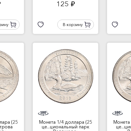
125
.
руб.
зину
В корзину
лара (25
Монета 1/4 доллара (25
Монета 
строва
це...циональный парк
це...ц