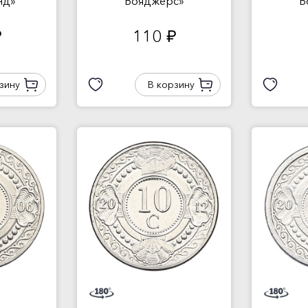
нд»
Вояджерс»
В
110
.
руб.
зину
В корзину