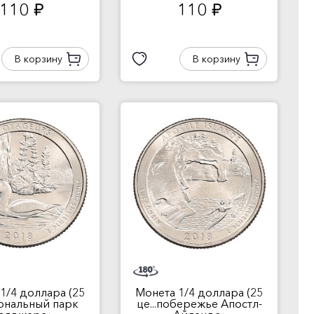
110
110
руб.
руб.
В корзину
В корзину
1/4 доллара (25
Монета 1/4 доллара (25
иональный парк
це...побережье Апостл-