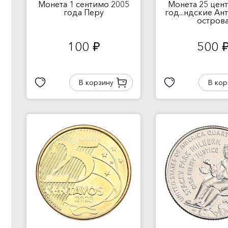
Монета 1 сентимо 2005
Монета 25 цент
года Перу
год...ндские Ан
остров
100
500
руб.
руб
В корзину
В кор