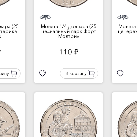
лара (25
Монета 1/4 доллара (25
Монета 
едерика
це...нальный парк Форт
це...ер
»
Молтри»
110
.
руб.
зину
В корзину