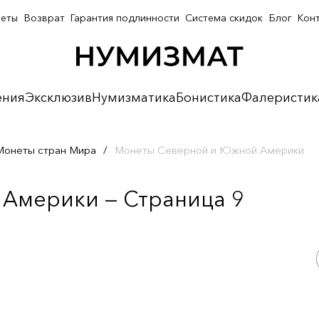
неты
Возврат
Гарантия подлинности
Система скидок
Блог
Кон
ения
Эксклюзив
Нумизматика
Бонистика
Фалеристик
Монеты стран Мира
/
Монеты Северной и Южной Америки
Америки — Страница 9