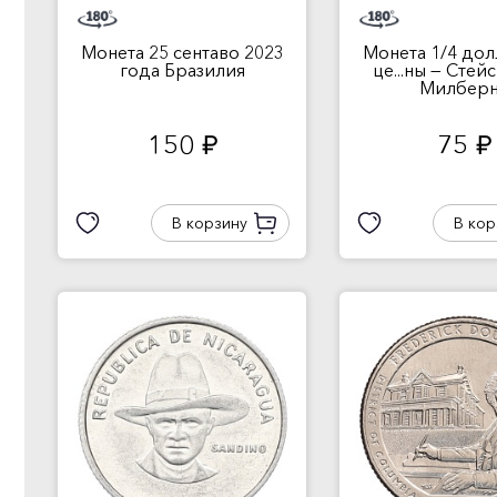
Монета 25 сентаво 2023
Монета 1/4 дол
года Бразилия
це...ны — Стей
Милберн
150
75
руб.
руб.
В корзину
В кор