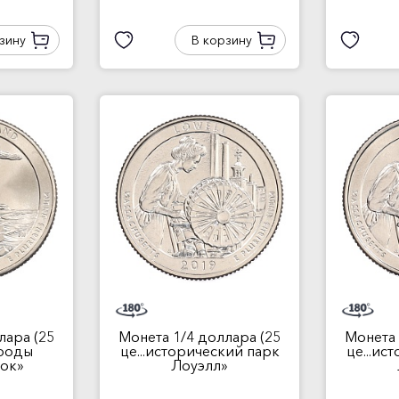
зину
В корзину
лара (25
Монета 1/4 доллара (25
Монета 
ироды
це...исторический парк
це...ис
лок»
Лоуэлл»