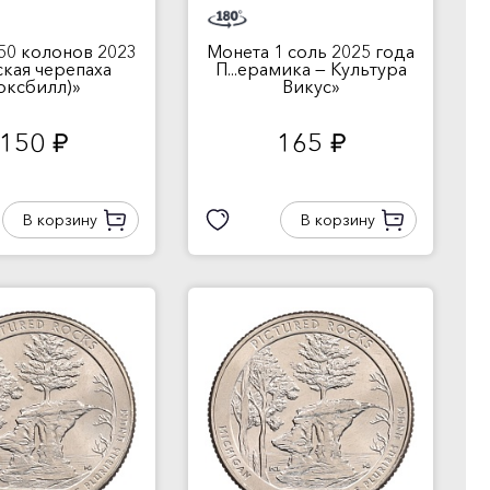
50 колонов 2023
Монета 1 соль 2025 года
рская черепаха
П...ерамика — Культура
оксбилл)»
Викус»
150
165
руб.
руб.
В корзину
В корзину