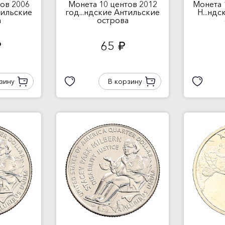
ов 2006
Монета 10 центов 2012
Монета 
тильские
год...ндские Антильские
Н...нд
а
острова
65
.
руб.
зину
В корзину