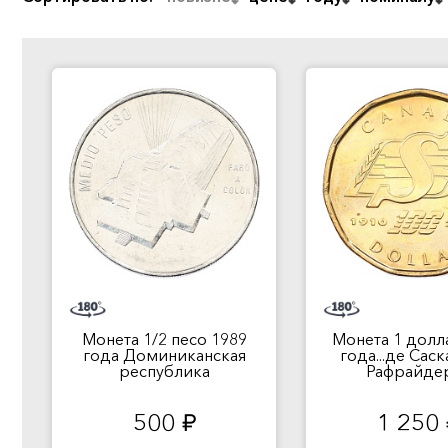
Монета 1/2 песо 1989
Монета 1 долл
года Доминиканская
года...де Сас
республика
Рафрайде
500
1 250
руб.