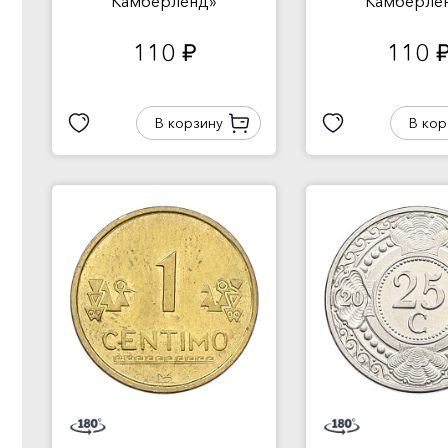
Камберленд»
Камберле
110
110
руб.
руб
В корзину
В кор