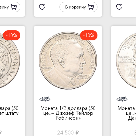
зину
В корзину
-10%
-10%
лара (50
Монета 1/2 доллара (50
Монета 
ет штату
це...— Джозеф Тейлор
це..
Робинсон»
Дан
24 500
б.
руб.