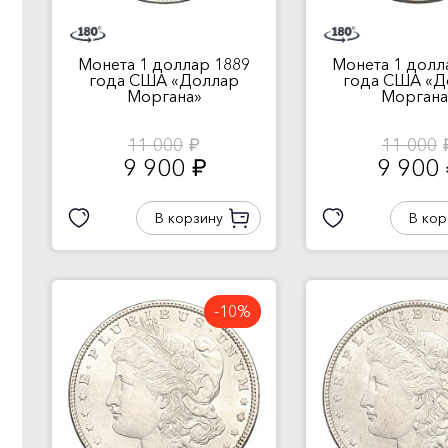
Монета 1 доллар 1889
Монета 1 долл
года США «Доллар
года США «Д
Моргана»
Моргана
11 000
11 000
руб.
ру
9 900
9 900
руб.
В корзину
В кор
-10%