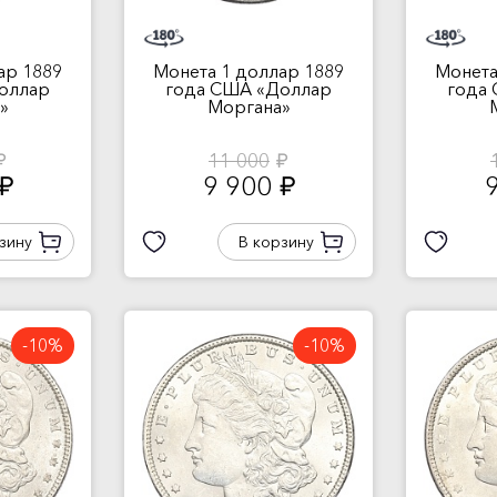
ар 1889
Монета 1 доллар 1889
Монета
оллар
года США «Доллар
года
»
Моргана»
11 000
б.
руб.
9 900
руб.
руб.
зину
В корзину
-10%
-10%