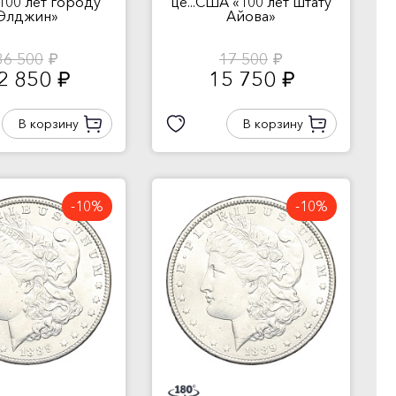
«100 лет городу
це...США «100 лет штату
Элджин»
Айова»
36 500
17 500
руб.
руб.
2 850
15 750
руб.
руб.
В корзину
В корзину
-10%
-10%