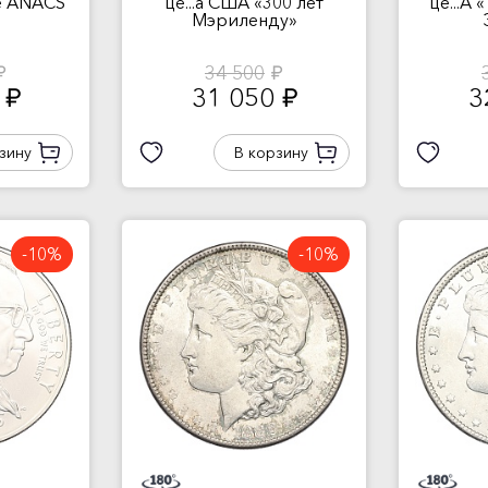
бе ANACS
це...а США «300 лет
це...А 
Мэриленду»
34 500
б.
руб.
0
31 050
3
руб.
руб.
зину
В корзину
-10%
-10%