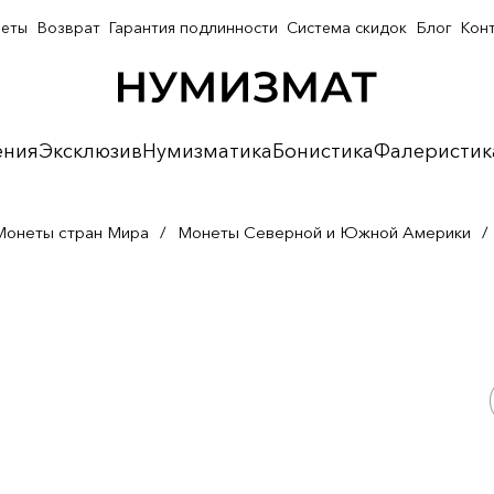
неты
Возврат
Гарантия подлинности
Система скидок
Блог
Кон
ения
Эксклюзив
Нумизматика
Бонистика
Фалеристик
Монеты стран Мира
/
Монеты Северной и Южной Америки
/