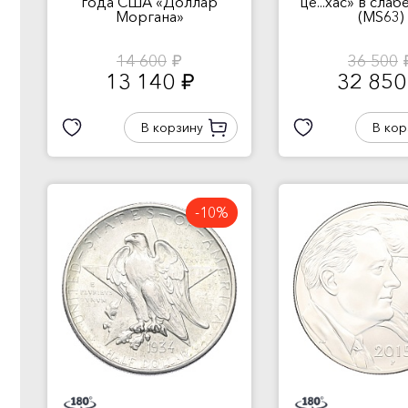
года США «Доллар
це...хас» в сла
Моргана»
(MS63)
14 600
36 500
руб.
ру
13 140
32 85
руб.
В корзину
В кор
-10%