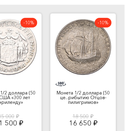
-10%
-10%
1/2 доллара (50
Монета 1/2 доллара (50
а США «300 лет
це...рибытию Отцов-
эриленду»
пилигримов»
35 000
18 500
руб.
руб.
1 500
16 650
руб.
руб.