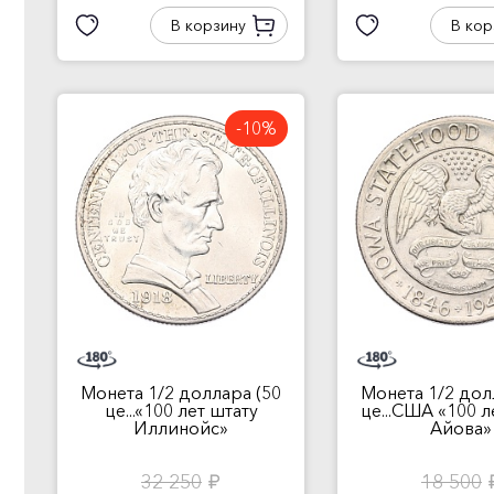
В корзину
В кор
-10%
Монета 1/2 доллара (50
Монета 1/2 дол
це...«100 лет штату
це...США «100 л
Иллинойс»
Айова»
32 250
18 500
руб.
ру