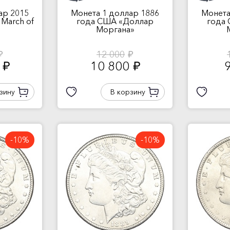
ар 2015
Монета 1 доллар 1886
Монета
 March of
года США «Доллар
года
Моргана»
12 000
б.
руб.
8
10 800
руб.
руб.
зину
В корзину
-10%
-10%