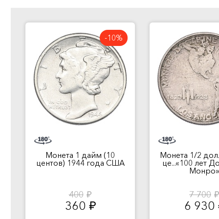
-10%
Монета 1 дайм (10
Монета 1/2 дол
центов) 1944 года США
це...«100 лет 
Монро
400
7 700
руб.
руб
360
6 930
руб.