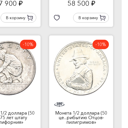
7 900
58 500
руб.
руб.
В корзину
В корзину
-10%
-10%
1/2 доллара (50
Монета 1/2 доллара (50
.«75 лет штату
це...рибытию Отцов-
лифорния»
пилигримов»