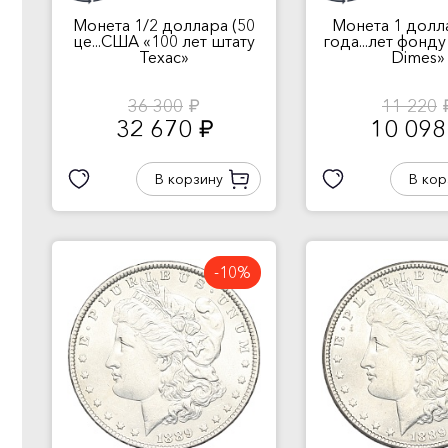
Монета 1/2 доллара (50
Монета 1 долл
це...США «100 лет штату
года...лет фонду
Техас»
Dimes»
36 300
11 220
руб.
ру
32 670
10 09
руб.
В корзину
В кор
-10%