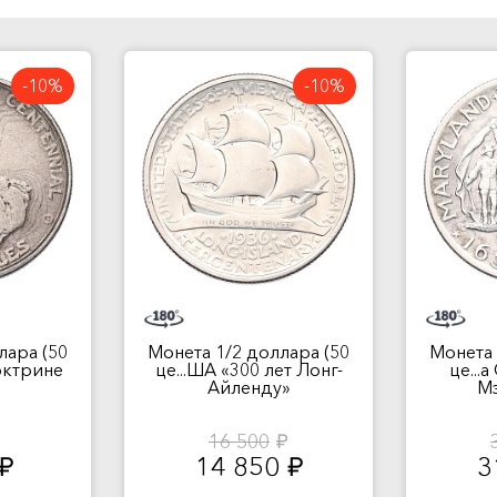
-10%
-10%
лара (50
Монета 1/2 доллара (50
Монета 
Доктрине
це...ША «300 лет Лонг-
це...
»
Айленду»
М
16 500
.
руб.
14 850
3
руб.
руб.