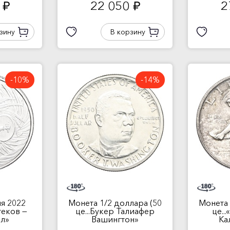
0
22 050
2
руб.
руб.
зину
В корзину
-10%
-14%
я 2022
Монета 1/2 доллара (50
Монета 
теков —
це...Букер Талиафер
це..
л»
Вашингтон»
Ка