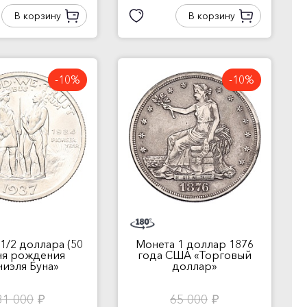
В корзину
В корзину
-10%
-10%
1/2 доллара (50
Монета 1 доллар 1876
.ня рождения
года США «Торговый
иэля Буна»
доллар»
31 000
65 000
руб.
руб.