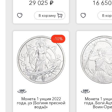
29 025
16 65
руб.
В корзину
В кор
-10%
Монета 1 унция 2022
Монета 1 унци
года...уэ (Богиня пресной
года...Боги Ац
воды)»
Воин-Оре