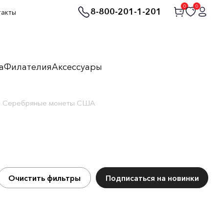
0
0
8-800-201-1-201
такты
а
Филателия
Аксессуары
Серебряные монеты США
Очистить фильтры
Подписаться на новинки