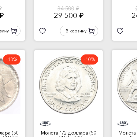
34 500
б.
руб.
29 500
2
руб.
руб.
зину
В корзину
-10%
-10%
лара (50
Монета 1/2 доллара (50
Монета 