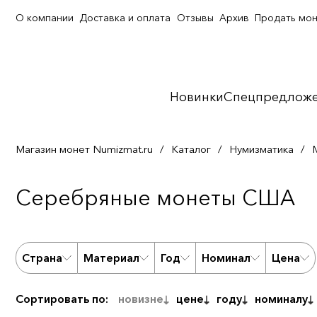
О компании
Доставка и оплата
Отзывы
Архив
Продать мо
Новинки
Спецпредлож
Магазин монет Numizmat.ru
/
Каталог
/
Нумизматика
/
Серебряные монеты США
Страна
Материал
Год
Номинал
Цена
Сортировать по:
новизне
цене
году
номиналу