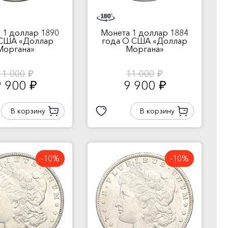
 1 доллар 1890
Монета 1 доллар 1884
 США «Доллар
года О США «Доллар
Моргана»
Моргана»
11 000
11 000
руб.
руб.
9 900
9 900
руб.
руб.
В корзину
В корзину
-10%
-10%