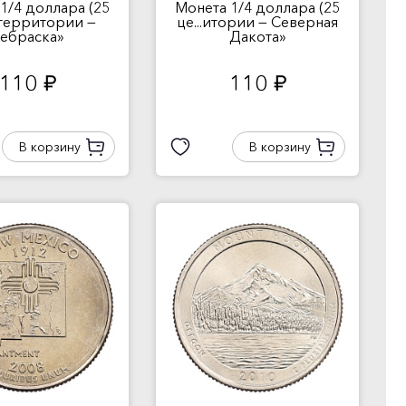
1/4 доллара (25
Монета 1/4 доллара (25
и территории —
це...итории — Северная
ебраска»
Дакота»
110
110
руб.
руб.
В корзину
В корзину