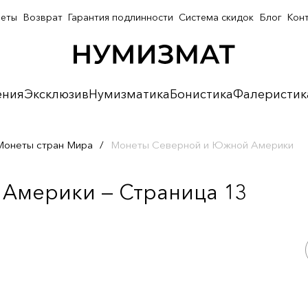
неты
Возврат
Гарантия подлинности
Система скидок
Блог
Кон
ения
Эксклюзив
Нумизматика
Бонистика
Фалеристик
Монеты стран Мира
/
Монеты Северной и Южной Америки
Америки — Страница 13