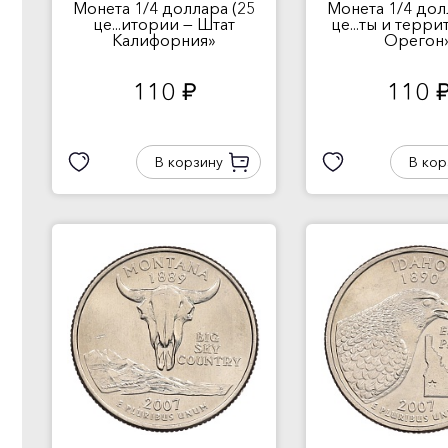
Монета 1/4 доллара (25
Монета 1/4 дол
це...итории — Штат
це...ты и терр
Калифорния»
Орегон
110
110
руб.
руб
В корзину
В кор