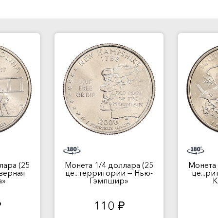
лара (25
Монета 1/4 доллара (25
Монета 
еверная
це...территории — Нью-
це...р
а»
Гэмпшир»
К
110
.
руб.