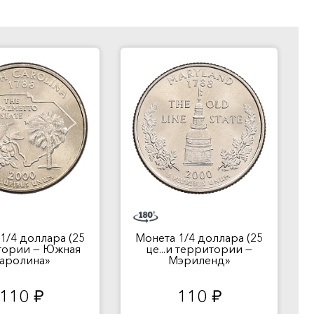
1/4 доллара (25
Монета 1/4 доллара (25
итории — Южная
це...и территории —
аролина»
Мэриленд»
110
110
руб.
руб.