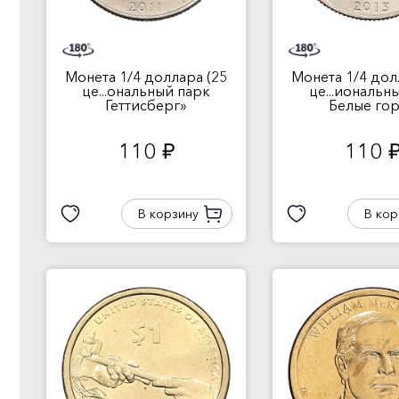
Монета 1/4 доллара (25
Монета 1/4 дол
це...ональный парк
це...иональн
Геттисберг»
Белые го
110
110
руб.
руб
В корзину
В кор