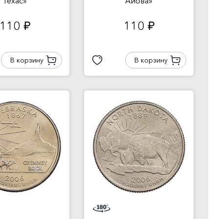
Техас»
Айова»
110
110
руб.
руб.
В корзину
В корзину