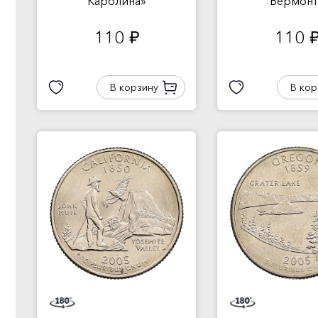
Каролина»
Вермонт
110
110
руб.
руб
В корзину
В кор