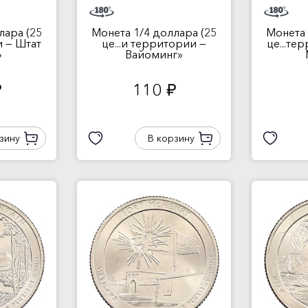
лара (25
Монета 1/4 доллара (25
Монета 
и — Штат
це...и территории —
це...те
»
Вайоминг»
110
.
руб.
зину
В корзину