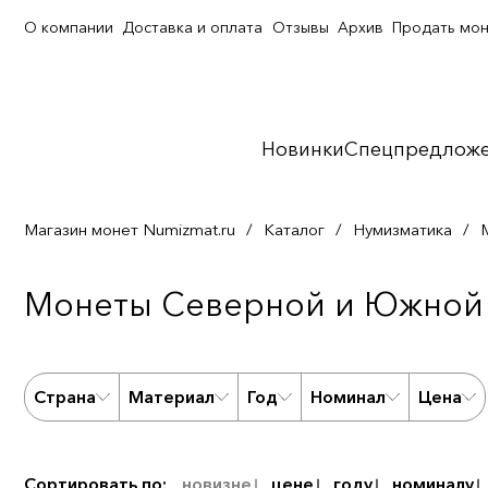
О компании
Доставка и оплата
Отзывы
Архив
Продать мо
Новинки
Спецпредлож
Магазин монет Numizmat.ru
/
Каталог
/
Нумизматика
/
Монеты Северной и Южной 
Страна
Материал
Год
Номинал
Цена
Сортировать по:
новизне
цене
году
номиналу