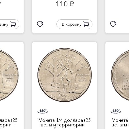
110
.
руб.
зину
В корзину
лара (25
Монета 1/4 доллара (25
Монета 
тории —
це...ы и территории —
це...ат