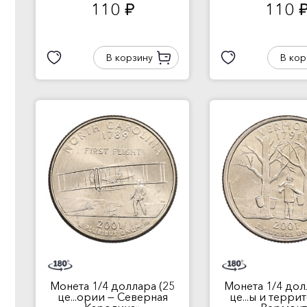
110
110
руб.
руб
В корзину
В кор
Монета 1/4 доллара (25
Монета 1/4 дол
це...ории — Северная
це...ы и терри