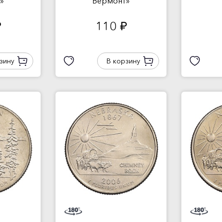
»
Вермонт»
110
.
руб.
зину
В корзину