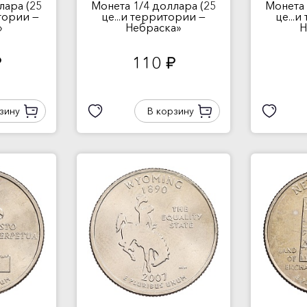
лара (25
Монета 1/4 доллара (25
Монета 
итории —
це...и территории —
це...
»
Небраска»
Н
110
.
руб.
зину
В корзину