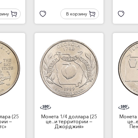
зину
В корзину
лара (25
Монета 1/4 доллара (25
Монета 
рии —
це...и территории —
це..
тс»
Джорджия»
Пен