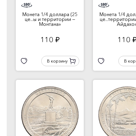
Монета 1/4 доллара (25
Монета 1/4 дол
це...ы и территории —
це...территори
Монтана»
Айдахо
110
110
руб.
руб
В корзину
В кор