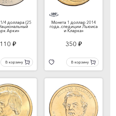
1/4 доллара (25
Монета 1 доллар 2014
3 Национальный
года...спедиции Льюиса
арк Арки»
и Кларка»
110
350
руб.
руб.
В корзину
В корзину