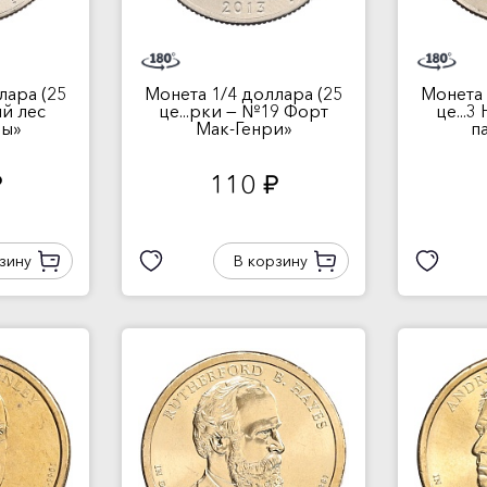
лара (25
Монета 1/4 доллара (25
Монета 
ый лес
це...рки — №19 Форт
це...
ры»
Мак-Генри»
п
110
.
руб.
зину
В корзину