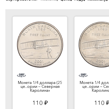
Монета 1/4 доллара (25
Монета 1/4 дол
це...ории — Северная
це...ории — С
Каролина»
Каролин
110
110
руб.
руб