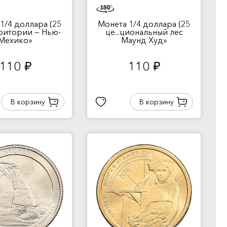
1/4 доллара (25
Монета 1/4 доллара (25
рритории — Нью-
це...циональный лес
Мехико»
Маунд Худ»
110
110
руб.
руб.
В корзину
В корзину