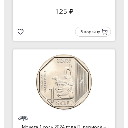
125
руб.
В корзину
Монета 1 соль 2024 года П...периода —