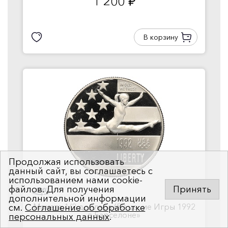
1 200
руб.
В корзину
Продолжая использовать
данный сайт, вы соглашаетесь с
использованием нами cookie-
файлов. Для получения
Принять
дополнительной информации
Монета 1/2 доллара (50 це...ие Игры 1992
см.
Соглашение об обработке
в Барселоне»
персональных данных
.