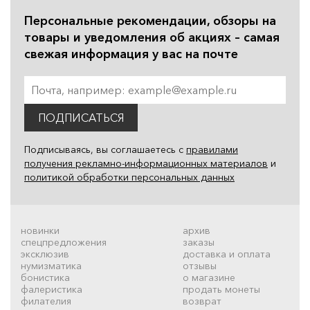
Персональные рекомендации, обзоры на
товары и уведомления об акциях – самая
свежая информация у вас на почте
ПОДПИСАТЬСЯ
Подписываясь, вы соглашаетесь с
правилами
получения рекламно-информационных материалов
и
политикой обработки персональных данных
новинки
архив
спецпредложения
заказы
эксклюзив
доставка и оплата
нумизматика
отзывы
бонистика
о магазине
фалеристика
продать монеты
филателия
возврат