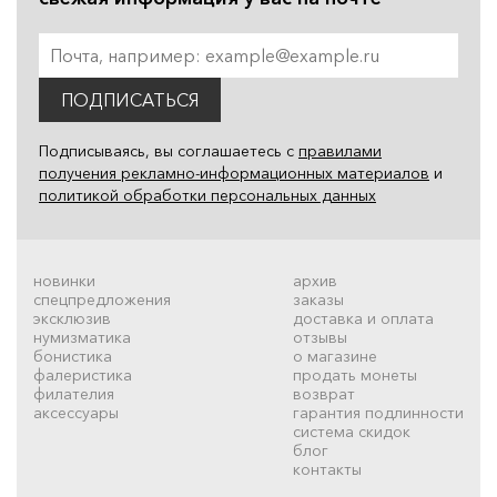
ПОДПИСАТЬСЯ
Подписываясь, вы соглашаетесь с
правилами
получения рекламно-информационных материалов
и
политикой обработки персональных данных
новинки
архив
спецпредложения
заказы
эксклюзив
доставка и оплата
нумизматика
отзывы
бонистика
о магазине
фалеристика
продать монеты
филателия
возврат
аксессуары
гарантия подлинности
система скидок
блог
контакты