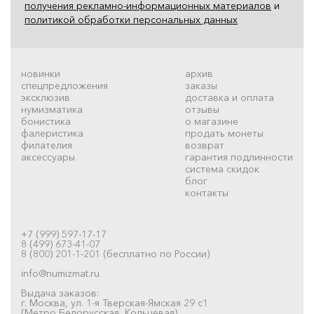
получения рекламно-информационных материалов
и
политикой обработки персональных данных
новинки
архив
спецпредложения
заказы
эксклюзив
доставка и оплата
нумизматика
отзывы
бонистика
о магазине
фалеристика
продать монеты
филателия
возврат
аксессуары
гарантия подлинности
система скидок
блог
контакты
+7 (999) 597-17-17
8 (499) 673-41-07
8 (800) 201-1-201 (бесплатно по России)
info@numizmat.ru
Выдача заказов:
г. Москва, ул. 1-я Тверская-Ямская 29 с1
(Метро Белорусская, Кольцевая)