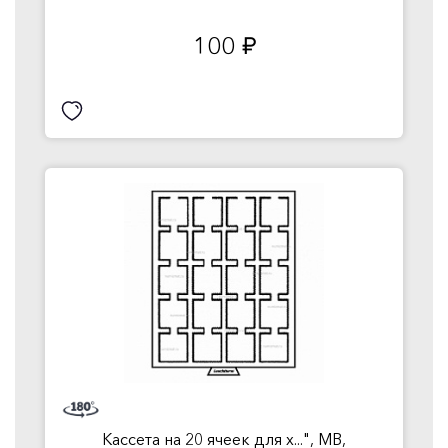
100
руб.
Кассета на 20 ячеек для х...", MB,