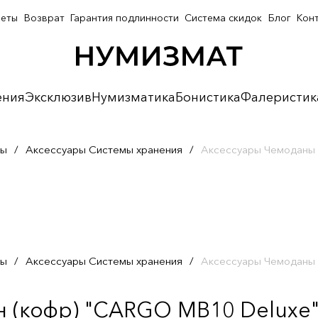
неты
Возврат
Гарантия подлинности
Система скидок
Блог
Кон
ения
Эксклюзив
Нумизматика
Бонистика
Фалеристик
ры
/
Аксессуары Системы хранения
/
Аксессуары Чемоданы 
ры
/
Аксессуары Системы хранения
/
Аксессуары Чемоданы 
(кофр) "CARGO MB10 Deluxe" 