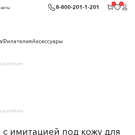
0
0
8-800-201-1-201
такты
а
Филателия
Аксессуары
Leuchtturm
Leuchtturm
с имитацией под кожу для