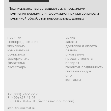
Подписываясь, вы соглашаетесь с
правилами
получения рекламно-информационных материалов
и
политикой обработки персональных данных
новинки
архив
спецпредложения
заказы
эксклюзив
доставка и оплата
нумизматика
отзывы
бонистика
о магазине
фалеристика
продать монеты
филателия
возврат
аксессуары
гарантия подлинности
система скидок
блог
контакты
+7 (999) 597-17-17
8 (499) 673-41-07
8 (800) 201-1-201 (бесплатно по России)
info@numizmat.ru