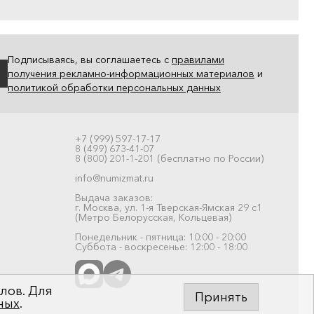
Подписываясь, вы соглашаетесь с
правилами
получения рекламно-информационных материалов
и
политикой обработки персональных данных
+7 (999) 597-17-17
8 (499) 673-41-07
8 (800) 201-1-201 (бесплатно по России)
info@numizmat.ru
Выдача заказов:
г. Москва, ул. 1-я Тверская-Ямская 29 с1
(Метро Белорусская, Кольцевая)
Понедельник - пятница: 10:00 - 20:00
Суббота - воскресенье: 12:00 - 18:00
лов. Для
Принять
ных
.