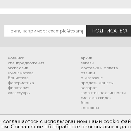
ПОДПИСАТЬСЯ
новинки
архив
спецпредложения
заказы
эксклюзив
доставка и оплата
нумизматика
отзывы
бонистика
о магазине
фалеристика
продать монеты
филателия
возврат
аксессуары
гарантия подлинности
система скидок
блог
контакты
 соглашаетесь с использованием нами cookie-фай
 см.
Соглашение об обработке персональных дан