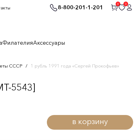
0
0
8-800-201-1-201
такты
а
Филателия
Аксессуары
неты СССР
/
1 рубль 1991 года «Сергей Прокофьев»
MT-5543]
в корзину