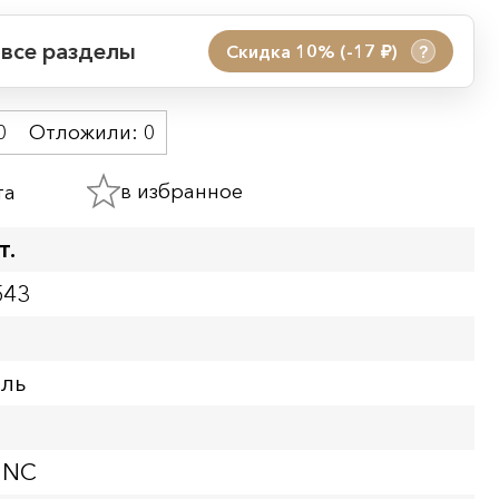
 все разделы
Скидка 10% (-17
)
?
руб.
 акции:
0
Отложили:
0
08.08.2026 00:01
09.08.2026 23:59
в избранное
та
ия:
т.
543
бль
UNC