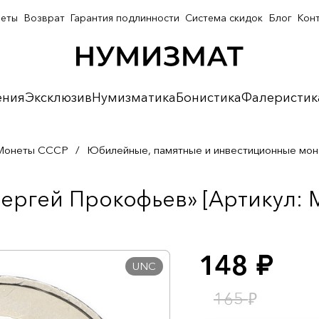
неты
Возврат
Гарантия подлинности
Система скидок
Блог
Кон
ения
Эксклюзив
Нумизматика
Бонистика
Фалеристик
Монеты СССР
/
Юбилейные, памятные и инвестиционные мо
Сергей Прокофьев» [Артикул: 
148
руб.
UNC
₽
165