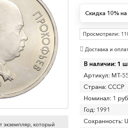
Скидка 10% на
Период действия
Просмотрели:
Начало:
11
Окончание:
Доставка и опла
Время до окончан
1
7
дн.
ч.
В наличии: 1 ш
Артикул: MT-5
Страна: СССР
Номинал: 1 ру
Год: 1991
Сохранность: 
т экземпляр, который