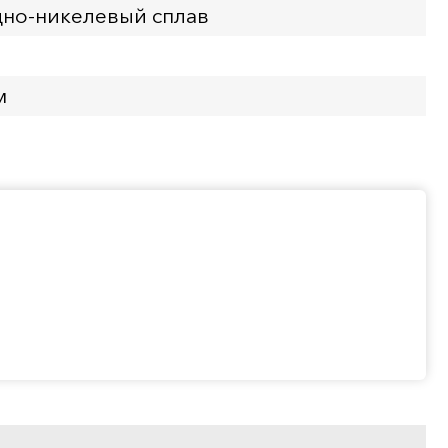
но-никелевый сплав
м