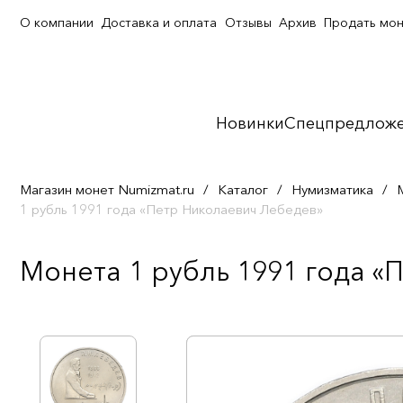
О компании
Доставка и оплата
Отзывы
Архив
Продать мо
Новинки
Спецпредлож
Магазин монет Numizmat.ru
/
Каталог
/
Нумизматика
/
1 рубль 1991 года «Петр Николаевич Лебедев»
Монета 1 рубль 1991 года «