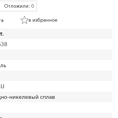
Отложили:
0
в избранное
та
т.
538
бль
AU
но-никелевый сплав
м