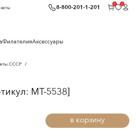
0
0
8-800-201-1-201
такты
а
Филателия
Аксессуары
неты СССР
/
тикул: MT-5538]
в корзину