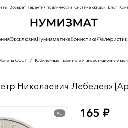
неты
Возврат
Гарантия подлинности
Система скидок
Блог
Кон
ения
Эксклюзив
Нумизматика
Бонистика
Фалеристик
Монеты СССР
/
Юбилейные, памятные и инвестиционные мо
Петр Николаевич Лебедев» [Ар
165
руб.
AU