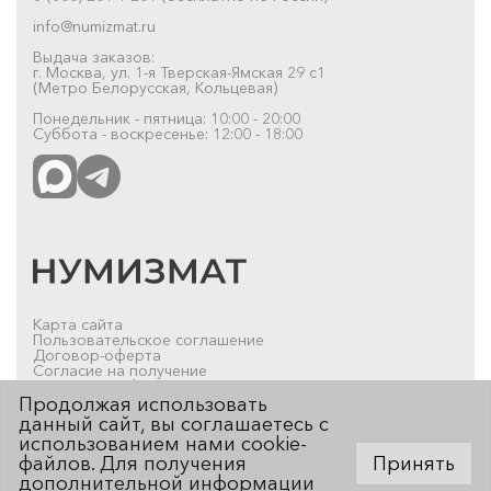
info@numizmat.ru
Выдача заказов:
г. Москва, ул. 1-я Тверская-Ямская 29 с1
(Метро Белорусская, Кольцевая)
Понедельник - пятница: 10:00 - 20:00
Суббота - воскресенье: 12:00 - 18:00
Карта сайта
Пользовательское соглашение
Договор-оферта
Согласие на получение
рекламно-информационных материалов
Продолжая использовать
© 2019-2026 Нумизмат.ru
данный сайт, вы соглашаетесь с
использованием нами cookie-
файлов. Для получения
Принять
дополнительной информации