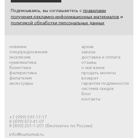
Подписываясь, вы соглашаетесь с
правилами
получения рекламно-информационных материалов
и
политикой обработки персональных данных
новинки
архив
спецпредложения
заказы
эксклюзив
доставка и оплата
нумизматика
отзывы
бонистика
о магазине
фалеристика
продать монеты
филателия
возврат
аксессуары
гарантия подлинности
система скидок
блог
контакты
+7 (999) 597-17-17
8 (499) 673-41-07
8 (800) 201-1-201 (бесплатно по России)
info@numizmat.ru