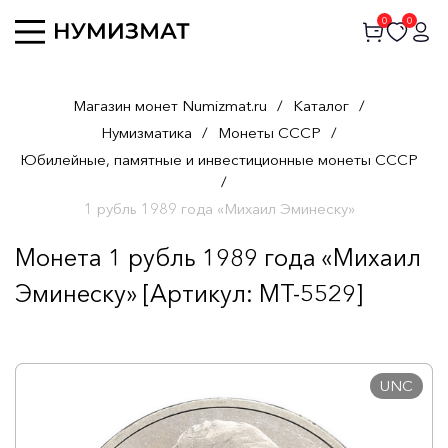
0
0
Магазин монет Numizmat.ru
/
Каталог
/
Нумизматика
/
Монеты СССР
/
Юбилейные, памятные и инвестиционные монеты СССР
/
1 рубль 1989 года «Михаил Эминеску»
Монета 1 рубль 1989 года «Михаил
Эминеску» [Артикул: MT-5529]
UNC