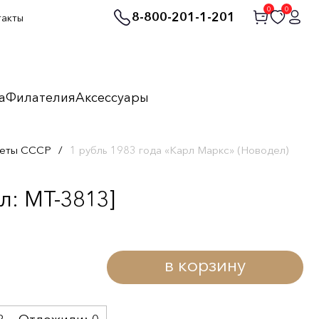
0
0
8-800-201-1-201
такты
а
Филателия
Аксессуары
неты СССР
/
1 рубль 1983 года «Карл Маркс» (Новодел)
л: MT-3813]
в корзину