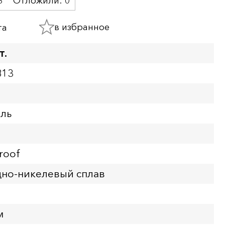
3
Отложили:
0
в избранное
та
т.
813
бль
roof
но-никелевый сплав
м