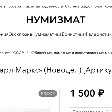
неты
Возврат
Гарантия подлинности
Система скидок
Блог
Кон
ения
Эксклюзив
Нумизматика
Бонистика
Фалеристик
Монеты СССР
/
Юбилейные, памятные и инвестиционные мо
арл Маркс» (Новодел) [Артику
1 500
руб.
PROOF