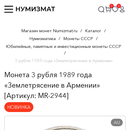
0
0
Магазин монет Numizmat.ru
/
Каталог
/
Нумизматика
/
Монеты СССР
/
Юбилейные, памятные и инвестиционные монеты СССР
/
3 рубля 1989 года «Землетрясение в Армении»
Монета 3 рубля 1989 года
«Землетрясение в Армении»
[Артикул: MR-2944]
НОВИНКА
AU