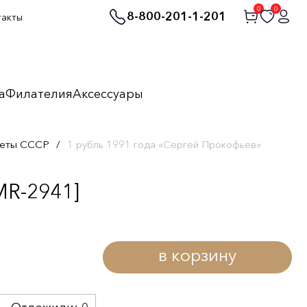
0
0
8-800-201-1-201
такты
а
Филателия
Аксессуары
неты СССР
/
1 рубль 1991 года «Сергей Прокофьев»
MR-2941]
в корзину