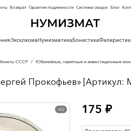
неты
Возврат
Гарантия подлинности
Система скидок
Блог
Кон
ения
Эксклюзив
Нумизматика
Бонистика
Фалеристик
Монеты СССР
/
Юбилейные, памятные и инвестиционные мо
Сергей Прокофьев» [Артикул: 
175
руб.
AU