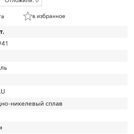
Отложили:
0
в избранное
та
т.
941
бль
AU
но-никелевый сплав
м