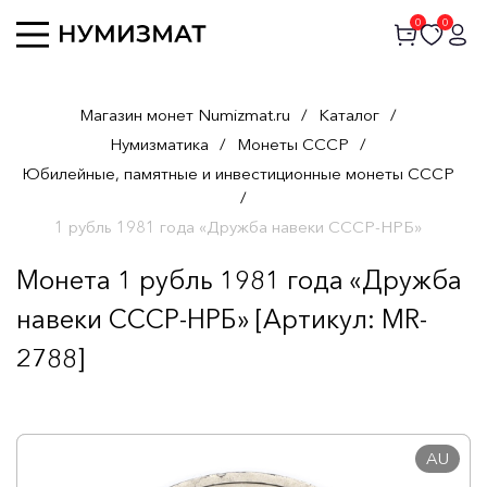
0
0
Магазин монет Numizmat.ru
/
Каталог
/
Нумизматика
/
Монеты СССР
/
Юбилейные, памятные и инвестиционные монеты СССР
/
1 рубль 1981 года «Дружба навеки СССР-НРБ»
Монета 1 рубль 1981 года «Дружба
навеки СССР-НРБ» [Артикул: MR-
2788]
AU