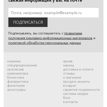
свежая информация у вас на почте
ПОДПИСАТЬСЯ
Подписываясь, вы соглашаетесь с
правилами
получения рекламно-информационных материалов
и
политикой обработки персональных данных
новинки
архив
спецпредложения
заказы
эксклюзив
доставка и оплата
нумизматика
отзывы
бонистика
о магазине
фалеристика
продать монеты
филателия
возврат
аксессуары
гарантия подлинности
система скидок
блог
контакты