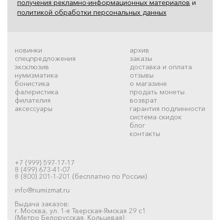
получения рекламно-информационных материалов
и
политикой обработки персональных данных
новинки
архив
спецпредложения
заказы
эксклюзив
доставка и оплата
нумизматика
отзывы
бонистика
о магазине
фалеристика
продать монеты
филателия
возврат
аксессуары
гарантия подлинности
система скидок
блог
контакты
+7 (999) 597-17-17
8 (499) 673-41-07
8 (800) 201-1-201 (бесплатно по России)
info@numizmat.ru
Выдача заказов:
г. Москва, ул. 1-я Тверская-Ямская 29 с1
(Метро Белорусская, Кольцевая)