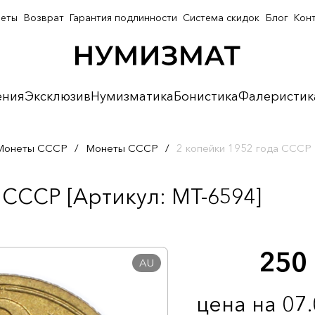
неты
Возврат
Гарантия подлинности
Система скидок
Блог
Кон
ения
Эксклюзив
Нумизматика
Бонистика
Фалеристик
Монеты СССР
/
Монеты СССР
/
2 копейки 1952 года СССР
 СССР [Артикул: MT-6594]
250
AU
цена на 07