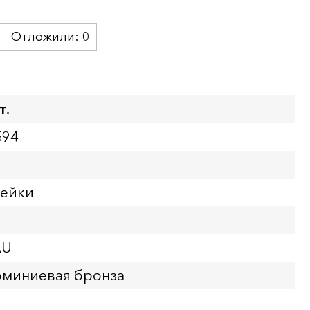
Отложили:
0
т.
594
пейки
AU
юминиевая бронза