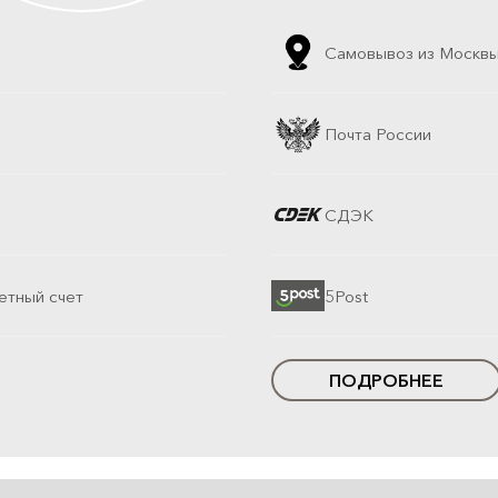
Самовывоз из Москв
Почта России
СДЭК
етный счет
5Post
ПОДРОБНЕЕ