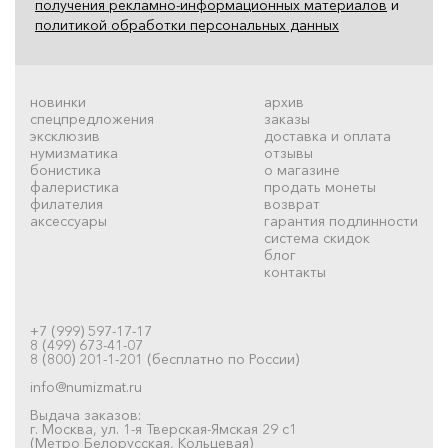
получения рекламно-информационных материалов
и
политикой обработки персональных данных
новинки
архив
спецпредложения
заказы
эксклюзив
доставка и оплата
нумизматика
отзывы
бонистика
о магазине
фалеристика
продать монеты
филателия
возврат
аксессуары
гарантия подлинности
система скидок
блог
контакты
+7 (999) 597-17-17
8 (499) 673-41-07
8 (800) 201-1-201 (бесплатно по России)
info@numizmat.ru
Выдача заказов:
г. Москва, ул. 1-я Тверская-Ямская 29 с1
(Метро Белорусская, Кольцевая)