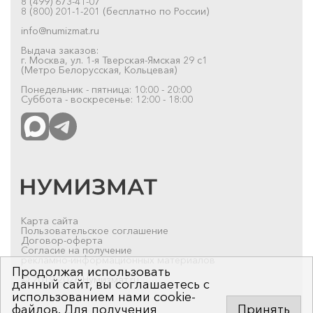
8 (499) 673-41-07
8 (800) 201-1-201 (бесплатно по России)
info@numizmat.ru
Выдача заказов:
г. Москва, ул. 1-я Тверская-Ямская 29 с1
(Метро Белорусская, Кольцевая)
Понедельник - пятница: 10:00 - 20:00
Суббота - воскресенье: 12:00 - 18:00
Карта сайта
Пользовательское соглашение
Договор-оферта
Согласие на получение
рекламно-информационных материалов
Продолжая использовать
© 2019-2026 Нумизмат.ru
данный сайт, вы соглашаетесь с
использованием нами cookie-
файлов. Для получения
Принять