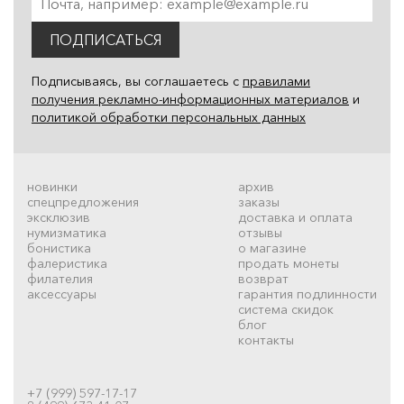
ПОДПИСАТЬСЯ
Подписываясь, вы соглашаетесь с
правилами
получения рекламно-информационных материалов
и
политикой обработки персональных данных
новинки
архив
спецпредложения
заказы
эксклюзив
доставка и оплата
нумизматика
отзывы
бонистика
о магазине
фалеристика
продать монеты
филателия
возврат
аксессуары
гарантия подлинности
система скидок
блог
контакты
+7 (999) 597-17-17