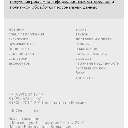
получения рекламно-информационных материалов
и
политикой обработки персональных данных
новинки
архив
спецпредложения
заказы
эксклюзив
доставка и оплата
нумизматика
отзывы
бонистика
о магазине
фалеристика
продать монеты
филателия
возврат
аксессуары
гарантия подлинности
система скидок
блог
контакты
+7 (999) 597-17-17
8 (499) 673-41-07
8 (800) 201-1-201 (бесплатно по России)
info@numizmat.ru
Выдача заказов:
г. Москва, ул. 1-я Тверская-Ямская 29 с1
(Метро Белорусская, Кольцевая)