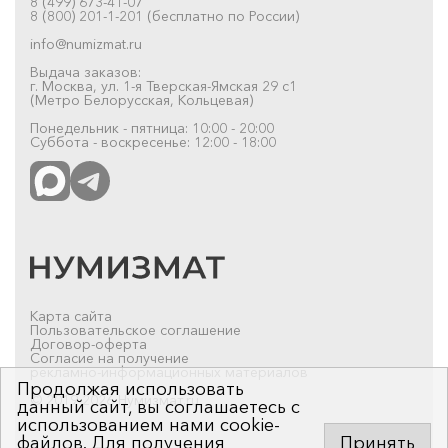
8 (499) 673-41-07
8 (800) 201-1-201 (бесплатно по России)
info@numizmat.ru
Выдача заказов:
г. Москва, ул. 1-я Тверская-Ямская 29 с1
(Метро Белорусская, Кольцевая)
Понедельник - пятница: 10:00 - 20:00
Суббота - воскресенье: 12:00 - 18:00
Карта сайта
Пользовательское соглашение
Договор-оферта
Согласие на получение
рекламно-информационных материалов
Продолжая использовать
© 2019-2026 Нумизмат.ru
данный сайт, вы соглашаетесь с
использованием нами cookie-
файлов. Для получения
Принять