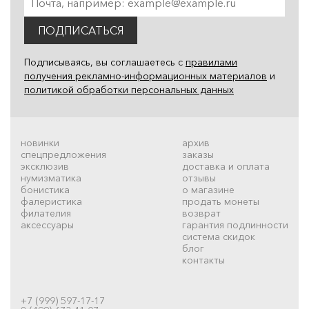
ПОДПИСАТЬСЯ
Подписываясь, вы соглашаетесь с
правилами
получения рекламно-информационных материалов
и
политикой обработки персональных данных
новинки
архив
спецпредложения
заказы
эксклюзив
доставка и оплата
нумизматика
отзывы
бонистика
о магазине
фалеристика
продать монеты
филателия
возврат
аксессуары
гарантия подлинности
система скидок
блог
контакты
+7 (999) 597-17-17