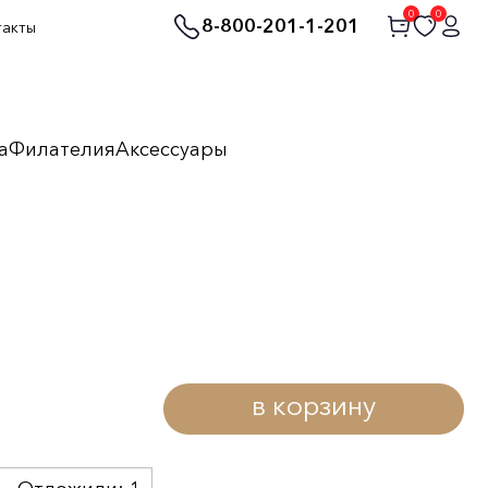
0
0
8-800-201-1-201
такты
а
Филателия
Аксессуары
в корзину