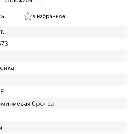
Отложили:
1
в избранное
та
т.
573
пейка
XF
юминиевая бронза
м