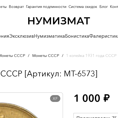
неты
Возврат
Гарантия подлинности
Система скидок
Блог
Кон
ения
Эксклюзив
Нумизматика
Бонистика
Фалеристик
Монеты СССР
/
Монеты СССР
/
1 копейка 1931 года СССР
 СССР [Артикул: MT-6573]
1 000
руб.
XF